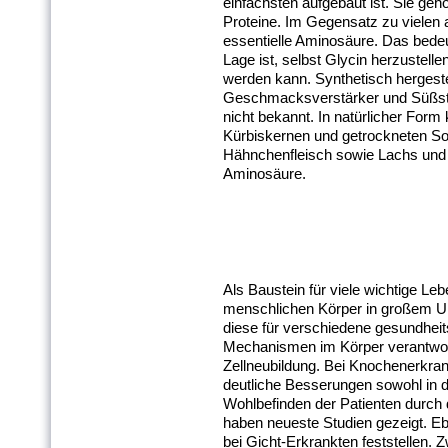
einfachsten aufgebaut ist. Sie gehö
Proteine. Im Gegensatz zu vielen 
essentielle Aminosäure. Das bedeu
Lage ist, selbst Glycin herzustelle
werden kann. Synthetisch hergeste
Geschmacksverstärker und Süßsto
nicht bekannt. In natürlicher For
Kürbiskernen und getrockneten So
Hähnchenfleisch sowie Lachs und H
Aminosäure.
Als Baustein für viele wichtige Le
menschlichen Körper in großem Um
diese für verschiedene gesundheit
Mechanismen im Körper verantwortl
Zellneubildung. Bei Knochenerkr
deutliche Besserungen sowohl in 
Wohlbefinden der Patienten durch 
haben neueste Studien gezeigt. Ebe
bei Gicht-Erkrankten feststellen. Z