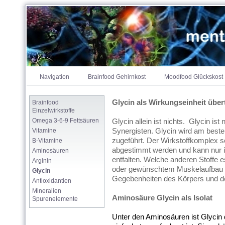
brainfood & moodfood = m
Navigation
Brainfood Gehirnkost
Moodfood Glückskost
Glycin als Wirkungseinheit übertr
Brainfood  
Einzelwirkstoffe
Omega 3-6-9 Fettsäuren
Glycin allein ist nichts. Glycin ist
Vitamine
Synergisten. Glycin wird am beste
zugeführt. Der Wirkstoffkomplex so
B-Vitamine
abgestimmt werden und kann nur in
Aminosäuren
entfalten. Welche anderen Stoffe 
Arginin
oder gewünschtem Muskelaufbau be
Glycin
Gegebenheiten des Körpers und de
Antioxidantien
Mineralien 
Aminosäure Glycin als Isolat
Spurenelemente
Unter den Aminosäuren ist Glycin d