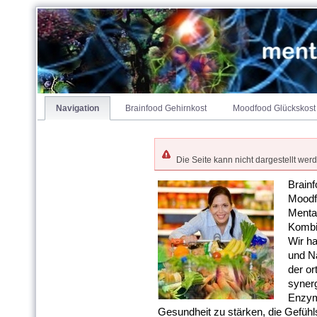
brainfood & moodfood = m
Navigation
Brainfood Gehirnkost
Moodfood Glückskost
Die Seite kann nicht dargestellt wer
Brainf
Moodfo
Mental
Kombi
Wir h
und N
der or
synerg
Enzym
Gesundheit zu stärken, die Gefühl