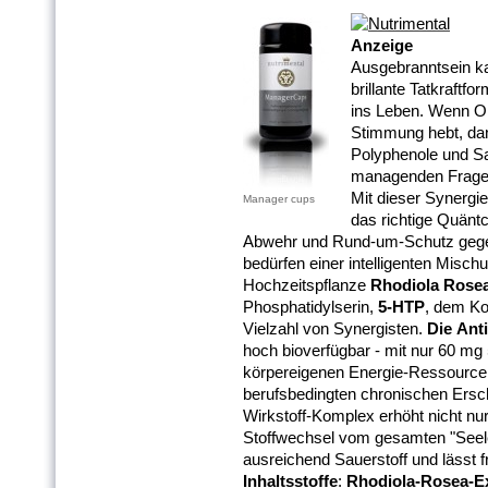
Anzeige
Ausgebranntsein k
brillante Tatkraftf
ins Leben. Wenn OP
Stimmung hebt, dan
Polyphenole und Sa
managenden Frages
Mit dieser Synergie
Manager cups
das richtige Quänt
Abwehr und Rund-um-Schutz gege
bedürfen einer intelligenten Mischu
Hochzeitspflanze
Rhodiola Rose
Phosphatidylserin,
5-HTP
, dem Ko
Vielzahl von Synergisten.
Die Ant
hoch bioverfügbar - mit nur 60 mg 
körpereigenen Energie-Ressourcen
berufsbedingten chronischen Ersc
Wirkstoff-Komplex erhöht nicht nur
Stoffwechsel vom gesamten "Seele
ausreichend Sauerstoff und lässt f
Inhaltsstoffe
:
Rhodiola-Rosea-Ex