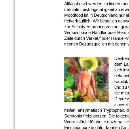
Alltagsbeschwerden zu lindern und
mentale Leistungsfähigkeit zu erw
Moodfood ist in Deutschland nur ei
freiverkäuflich. Wir bestellen de
zur Selbstversorgung von ausgewäh
Wir sind keine Händler oder Herst
Ziele durch Verkauf oder Handel-V
nennen Bezugsquellen mit denen w
Denken 
dem Lan
sich i
bekannte
Kapital
und zu
die mitu
Depres
sinnvol
helfen, enzymatisch Tryptophan,
Serotonin freizusetzen. Die folgen
Wirkreisläufe für diese enzymatis
Einstiegspunkte dafür können Ami