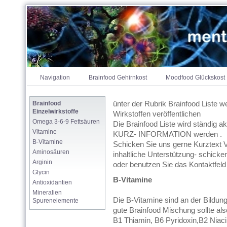
brainfood & moodfood = m
Navigation
Brainfood Gehirnkost
Moodfood Glückskost
ünter der Rubrik Brainfood Liste w
Brainfood  
Einzelwirkstoffe
Wirkstoffen veröffentlichen
Omega 3-6-9 Fettsäuren
Die Brainfood Liste wird ständig ak
Vitamine
KURZ- INFORMATION werden .
B-Vitamine
Schicken Sie uns gerne Kurztext V
Aminosäuren
inhaltliche Unterstützung- schicken
Arginin
oder benutzen Sie das Kontaktfeld
Glycin
B-Vitamine
Antioxidantien
Mineralien 
Die B-Vitamine sind an der Bildung
Spurenelemente
gute Brainfood Mischung sollte als
B1 Thiamin, B6 Pyridoxin,B2 Niaci