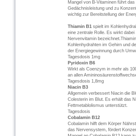
Mangel von B-Vitaminen führt das
Gedächnisleistung und zu Konzen
wichtig zur Bereitstellung der Ener
Thiamin B1
spielt im Kohlenhydra
eine zentrale Rolle. Es wirkt dabe
Nervenvitamin bezeichnet.Thiamin 
Kohlenhydrahten im Gehirn und den
der Energiegewinnung durch Umwa
Tagesdosis 1mg
Pyridoxin B6
Wirkt als Coenzym in mehr als 10
an allen Amininosäurenstoffwechsel
Tagesdosis 1,8mg
Niacin B3
Allgemein verbessert Niacin die Blu
Colesterin im Blut. Es erhält das
Fettmetablolismus unterstützt.
Tagesdosis
Cobalamin B12
Cobalamin hilft dem Körper Nährstof
das Nervensystem, fördert Konzen
Mangel an Cobalamin B12 kann zu